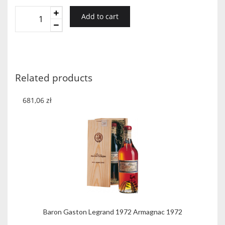
Baron
Add to cart
Gaston
Legrand
1998
Armagnac
1998
Related products
quantity
681,06
zł
Baron Gaston Legrand 1972 Armagnac 1972