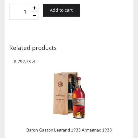
Baron
Add to cart
Gaston
Legrand
1941
Armagnac
1941
Related products
quantity
8.792,73
zł
Baron Gaston Legrand 1933 Armagnac 1933