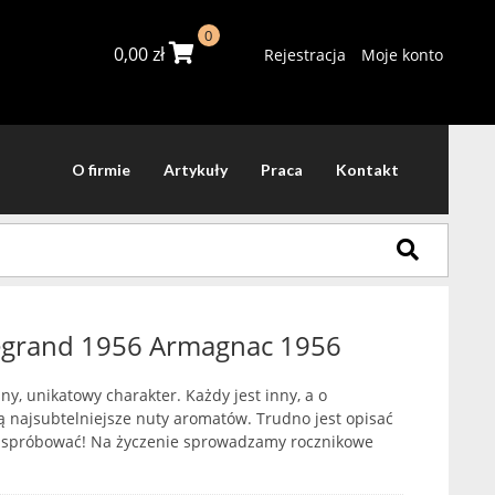
0
0,00
zł
Rejestracja
Moje konto
O firmie
Artykuły
Praca
Kontakt
egrand 1956 Armagnac 1956
y, unikatowy charakter. Każdy jest inny, a o
ą najsubtelniejsze nuty aromatów. Trudno jest opisać
y spróbować! Na życzenie sprowadzamy rocznikowe