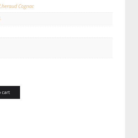
Lheraud Cognac
6
 cart