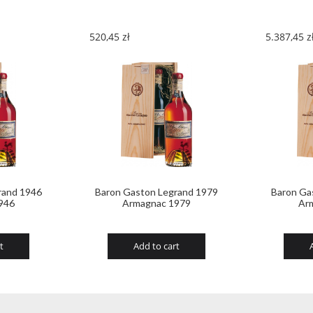
520,45
zł
5.387,45
z
rand 1946
Baron Gaston Legrand 1979
Baron Ga
946
Armagnac 1979
Ar
t
Add to cart