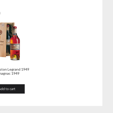
ł
ston Legrand 1949
magnac 1949
Add to cart