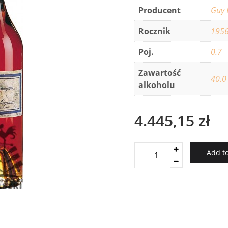
Producent
Guy 
Rocznik
195
Poj.
0.7
Zawartość
40.0
alkoholu
4.445,15
zł
Baron
Add to
Gaston
Legrand
1956
Armagnac
1956
quantity