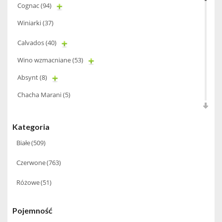
Cognac
(94)
Winiarki
(37)
Calvados
(40)
Wino wzmacniane
(53)
Absynt
(8)
Chacha Marani
(5)
Armagnac
(69)
Kategoria
Rum
(86)
Białe
(509)
Pastis
(3)
Czerwone
(763)
Miniaturki
(124)
Różowe
(51)
Tequila
(26)
Brandy
(97)
Pojemność
Alkohole Rocznikowe
(66)