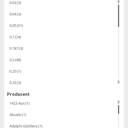
0.03
(3)
Cachaca
(3)
0.04
(3)
Pisco
(4)
0.05
(51)
Bourbon
(42)
0.1
(24)
Piwo
(10)
0.187
(3)
Grappa
(41)
Wino musujące
(60)
0.2
(48)
Nalewka
(49)
0.25
(1)
Alkohole prezentowe
(71)
0.33
(3)
Sake
(1)
Producent
0.35
(53)
Gin
(33)
1423 Aps
(1)
0.375
(28)
Destylaty
(15)
Abuelo
(1)
0.5
(213)
Cava
(4)
Adelphi Distlilery
(1)