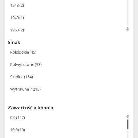
1948
(2)
Babco Europe
(22)
6.0
(4)
1949
(1)
Bacardi Martini
(20)
9.0
(1)
1950
(2)
Baldes
(6)
Smak
1952
(1)
Ballantine's
(1)
Półsłodkie
(45)
1954
(1)
Barbeito Madeira
(14)
Półwytrawne
(33)
1955
(1)
Basque
(3)
Słodkie
(154)
1956
(1)
Bastianich
(10)
Wytrawne
(1218)
1959
(1)
BBC Spirits
(1)
1960
(1)
Benriach
(15)
Zawartość alkoholu
1961
(2)
0.0
(147)
Beres Tokaji
(7)
1962
(2)
10.0
(10)
Bernard Baudry
(5)