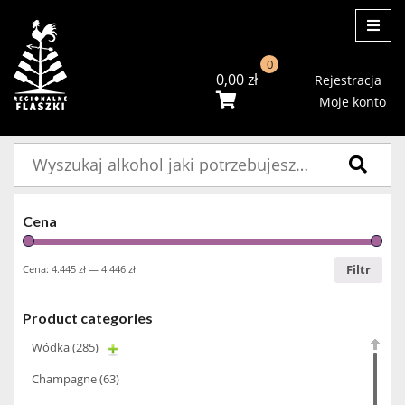
ME
0
0,00
zł
Rejestracja
Moje konto
Szukaj:
Cena
Filtr
Cena:
4.445 zł
—
4.446 zł
Product categories
Wódka
(285)
Champagne
(63)