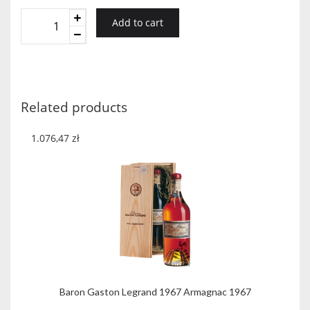
Baron
Add to cart
Gaston
Legrand
1974
Armagnac
1974
Related products
quantity
1.076,47
zł
Baron Gaston Legrand 1967 Armagnac 1967