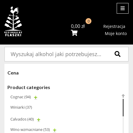
ME
0
0,00
zł
Rejestracja
Moje konto
Szukaj:
Cena
Product categories
Cognac
(94)
Winiarki
(37)
Calvados
(40)
Wino wzmacniane
(53)