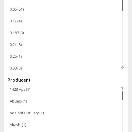
Piwo
(10)
0.05
(51)
Grappa
(41)
0.1
(24)
Wino musujące
(60)
Nalewka
(49)
0.187
(3)
Sake
(1)
0.2
(48)
Alkohole prezentowe
(71)
0.25
(1)
Gin
(33)
0.33
(3)
Destylaty
(15)
Producent
0.35
(53)
Cava
(4)
1423 Aps
(1)
0.375
(28)
Wino
(1266)
Abuelo
(1)
0.5
(213)
Oliwa
(1)
Adelphi Distlilery
(1)
0.6
(1)
Whisky
(462)
Akashi
(1)
0.7
(1148)
Pozostałe
(24)