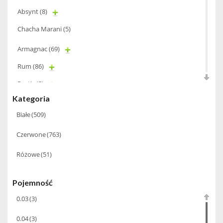
Absynt
(8)
Chacha Marani
(5)
Armagnac
(69)
Rum
(86)
Pastis
(3)
Kategoria
Miniaturki
(124)
Białe
(509)
Pisco
(4)
Czerwone
(763)
Tequila
(26)
Brandy
(97)
Różowe
(51)
Alkohole Rocznikowe
(66)
Pojemność
Cachaca
(3)
0.03
(3)
Bourbon
(42)
0.04
(3)