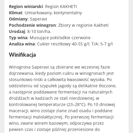
Region winiarski
: Region KAKHETI
Klimat
: Umiarkowany, kontynentalny
Odmiany
: Saperavi
Pochodzenie winogron
: Zbiory w regionie Kakheti
Urodzaj
: 8-10 ton/ha.
Typ wina
: Musujące połslodkie czerwone
Analiza wina
: Cukier resztkowy 40-55 g/l; T/A: 5-7 g/l
Winifikacja
Winogrona Saperavi są zbierane we wczesnej fazie
dojrzewania, kiedy poziom cukru w winogronach jest
stosunkowo niski a całkowita kwasowość wysoka. Po
oddzieleniu od szypułek jagody są delikatnie tłoczone,
a następnie poddawane fermentacji na naturalnych
drożdżach w kadziach ze stali nierdzewnej, w
kontrolowanej temperaturze (23–28°C). Po 10 dniowej
maceracji, wino zostaje zlane znad osadu i poddane
fermentacji malolaktycznej. Po pierwszej fermentacji
wino, zwane winem bazowym, odpoczywa przez
pewien czas i zostaje później przeniesione do