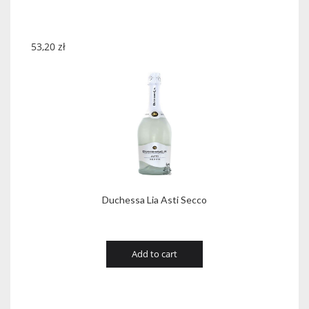
53,20
zł
Duchessa Lia Asti Secco
Add to cart