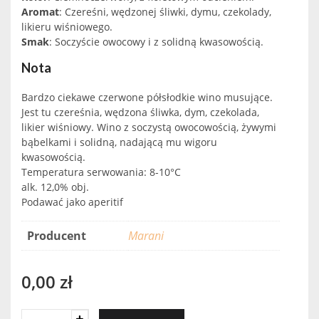
Aromat
: Czereśni, wędzonej śliwki, dymu, czekolady,
likieru wiśniowego.
Smak
: Soczyście owocowy i z solidną kwasowością.
Nota
Bardzo ciekawe czerwone półsłodkie wino musujące.
Jest tu czereśnia, wędzona śliwka, dym, czekolada,
likier wiśniowy. Wino z soczystą owocowością, żywymi
bąbelkami i solidną, nadającą mu wigoru
kwasowością.
Temperatura serwowania: 8-10°C
alk. 12,0% obj.
Podawać jako aperitif
Producent
Marani
0,00
zł
Marani