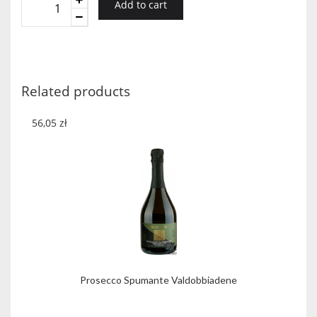
Add to cart
Musujące
Czerwone
Półsłodkie
quantity
Related products
56,05
zł
Prosecco Spumante Valdobbiadene