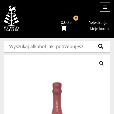
ME
0
0,00
zł
Rejestracja
Moje konto
Szukaj: