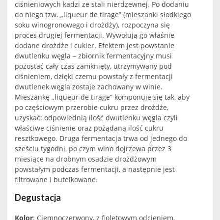
ciśnieniowych kadzi ze stali nierdzewnej. Po dodaniu
do niego tzw. „liqueur de tirage” (mieszanki słodkiego
soku winogronowego i drożdży), rozpoczyna się
proces drugiej fermentacji. Wywołują go właśnie
dodane drożdże i cukier. Efektem jest powstanie
dwutlenku węgla – zbiornik fermentacyjny musi
pozostać cały czas zamknięty, utrzymywany pod
ciśnieniem, dzięki czemu powstały z fermentacji
dwutlenek węgla zostaje zachowany w winie.
Mieszankę „liqueur de tirage” komponuje się tak, aby
po częściowym przerobie cukru przez drożdże,
uzyskać: odpowiednią ilość dwutlenku węgla czyli
właściwe ciśnienie oraz pożądaną ilość cukru
resztkowego. Druga fermentacja trwa od jednego do
sześciu tygodni, po czym wino dojrzewa przez 3
miesiące na drobnym osadzie drożdżowym
powstałym podczas fermentacji, a następnie jest
filtrowane i butelkowane.
Degustacja
Kolor
: Ciemnoczerwony, z fioletowym odcieniem.