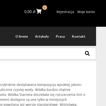
0
0,00
zł
Rejestracja
Moje konto
O firmie
Artykuły
Praca
Kontakt
rzykrotnie destylowana kompozycja wysokiej jakości
talicznie czystej wody. Wódka bardzo chętnie
la. Wódka Starosta doczekała się rozszerzenia linii o
ment dostępne są one tylko w mniejszych
wo powstaną też wersje standardowe. Wiśniówka,