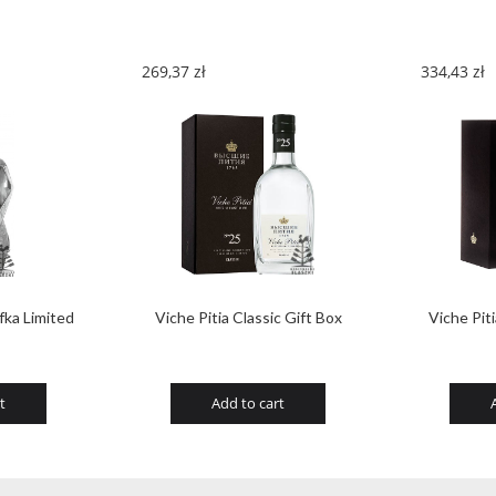
269,37
zł
334,43
zł
fka Limited
Viche Pitia Classic Gift Box
Viche Pit
t
Add to cart