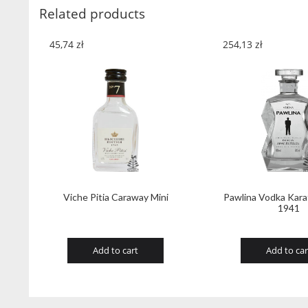
Related products
45,74
zł
254,13
zł
Viche Pitia Caraway Mini
Pawlina Vodka Kara
1941
Add to cart
Add to car