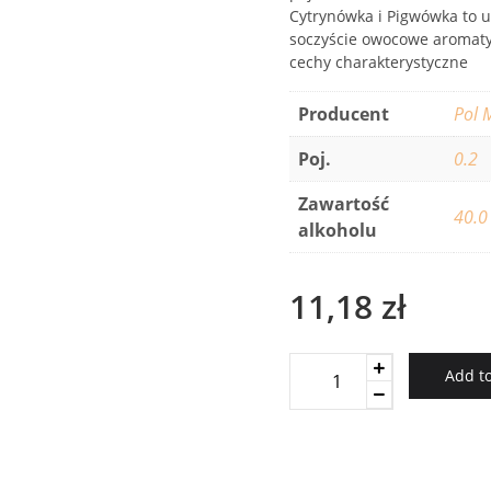
Cytrynówka i Pigwówka to 
soczyście owocowe aromaty,
cechy charakterystyczne
Producent
Pol 
Poj.
0.2
Zawartość
40.0
alkoholu
11,18
zł
Starosta
Add to
0,2l
quantity