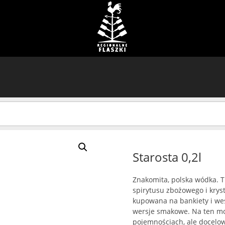
Starosta 0,2l
Znakomita, polska wódka. T
spirytusu zbożowego i krys
kupowana na bankiety i wese
wersje smakowe. Na ten mo
pojemnościach, ale docelo