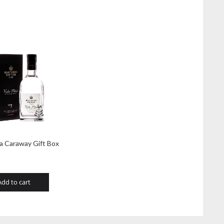
ia Caraway Gift Box
Add to cart