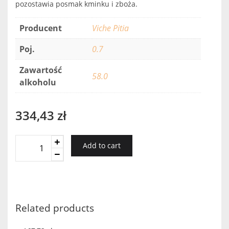
pozostawia posmak kminku i zboża.
Producent
Viche Pitia
Poj.
0.7
Zawartość
58.0
alkoholu
334,43
zł
Viche
Add to cart
Pitia
Caraway
Gift
Box
quantity
Related products