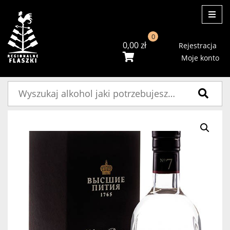
ME
0
0,00
zł
Rejestracja
Moje konto
Szukaj: