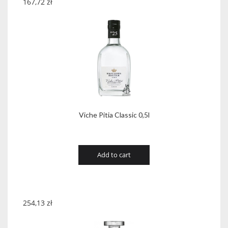
167,72
zł
Viche Pitia Classic 0,5l
Add to cart
254,13
zł