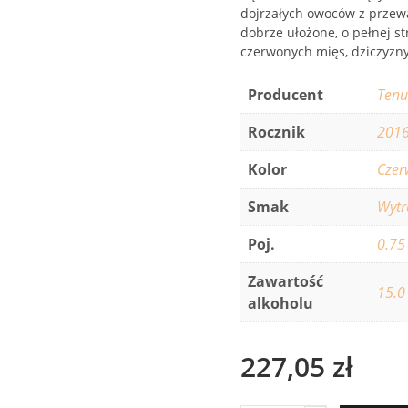
dojrzałych owoców z przewa
dobrze ułożone, o pełnej st
czerwonych mięs, dziczyzny
Producent
Tenu
Rocznik
201
Kolor
Czer
Smak
Wyt
Poj.
0.75
Zawartość
15.0
alkoholu
227,05
zł