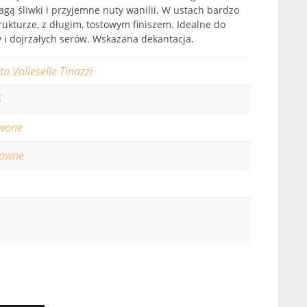
gą śliwki i przyjemne nuty wanilii. W ustach bardzo
rukturze, z długim, tostowym finiszem. Idealne do
 i dojrzałych serów. Wskazana dekantacja.
ta Valleselle Tinazzi
6
wone
rawne