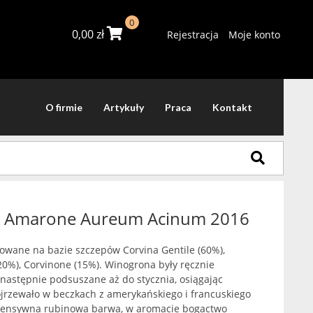
0
0,00
zł
Rejestracja
Moje konto
O firmie
Artykuły
Praca
Kontakt
lle Amarone Aureum Acinum 2016
owane na bazie szczepów Corvina Gentile (60%),
(20%), Corvinone (15%). Winogrona były ręcznie
 następnie podsuszane aż do stycznia, osiągając
jrzewało w beczkach z amerykańskiego i francuskiego
ntensywna rubinowa barwa, w aromacie bogactwo