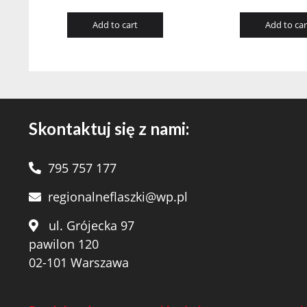
Add to cart
Add to car
Skontaktuj się z nami:
795 757 177
regionalneflaszki@wp.pl
ul. Grójecka 97
pawilon 120
02-101 Warszawa