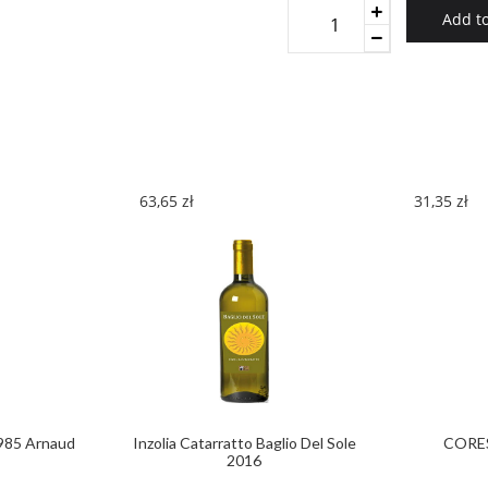
Tenuta
Add to
Valleselle
Amarone
Aureum
Acinum
2016
quantity
63,65
zł
31,35
zł
985 Arnaud
Inzolia Catarratto Baglio Del Sole
CORES
2016