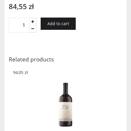
84,55
zł
Ritterhof
Add to cart
Sauvignon
2017
quantity
Related products
94,05
zł