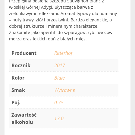
Przepiękna odsłona szczepu Sauvignon Blanc z
włoskiej Górnej Adygi. Błyszcząca barwa z
zielonkawymi refleksami. Aromat typowy dla odmiany
– nuty trawy, ziół i brzoskwini. Bardzo eleganckie, o
dobrej strukturze i mineralnym charakterze.
Znakomite jako aperitif, do szparagów, ryb, owoców
morza oraz lekkich dań z białych mięs.
Producent
Ritterhof
Rocznik
2017
Kolor
Białe
Smak
Wytrawne
Poj.
0.75
Zawartość
13.0
alkoholu