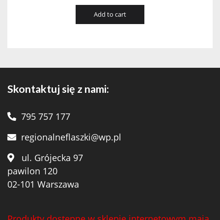
Add to cart
Skontaktuj się z nami:
795 757 177
regionalneflaszki@wp.pl
ul. Grójecka 97
pawilon 120
02-101 Warszawa
Produkty dostępne w sklepie internetowym mają