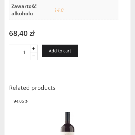
Zawartość
14.0
alkoholu
68,40
zł
Pausania
Add to cart
Malvasia
Salento
San
Giorgio
2018
Related products
quantity
94,05
zł