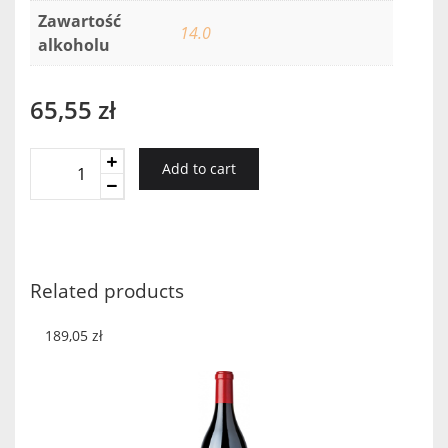
Zawartość
14.0
alkoholu
65,55
zł
Pausania
Add to cart
Malvasia
Salento
San
Giorgio
2017
Related products
quantity
189,05
zł