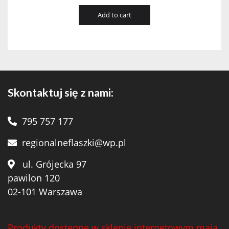
Add to cart
Skontaktuj się z nami:
795 757 177
regionalneflaszki@wp.pl
ul. Grójecka 97
pawilon 120
02-101 Warszawa
Produkty dostępne w sklepie internetowym mają