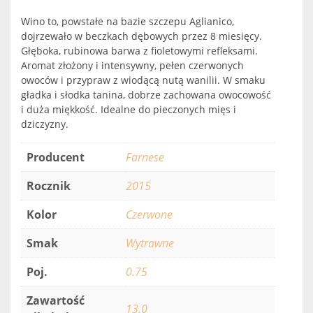
Wino to, powstałe na bazie szczepu Aglianico,
dojrzewało w beczkach dębowych przez 8 miesięcy.
Głęboka, rubinowa barwa z fioletowymi refleksami.
Aromat złożony i intensywny, pełen czerwonych
owoców i przypraw z wiodącą nutą wanilii. W smaku
gładka i słodka tanina, dobrze zachowana owocowość
i duża miękkość. Idealne do pieczonych mięs i
dziczyzny.
Producent
Farnese
Rocznik
2015
Kolor
Czerwone
Smak
Wytrawne
Poj.
0.75
Zawartość
13.0