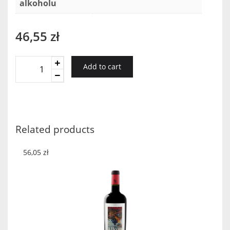
alkoholu
46,55
zł
Lava
Add to cart
Aglianico
Beneventano
2015
quantity
Related products
56,05
zł