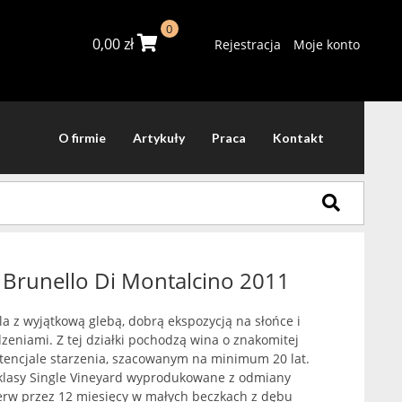
0
0,00
zł
Rejestracja
Moje konto
O firmie
Artykuły
Praca
Kontakt
 Brunello Di Montalcino 2011
la z wyjątkową glebą, dobrą ekspozycją na słońce i
eniami. Z tej działki pochodzą wina o znakomitej
tencjale starzenia, szacowanym na minimum 20 lat.
 klasy Single Vineyard wyprodukowane z odmiany
ierw przez 12 miesięcy w małych beczkach z dębu