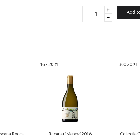
Caparzo
Add to
La
Casa
Brunello
Di
Montalcino
2011
quantity
167,20
zł
300,20
zł
scana Rocca
Recanati Marawi 2016
Colledila 