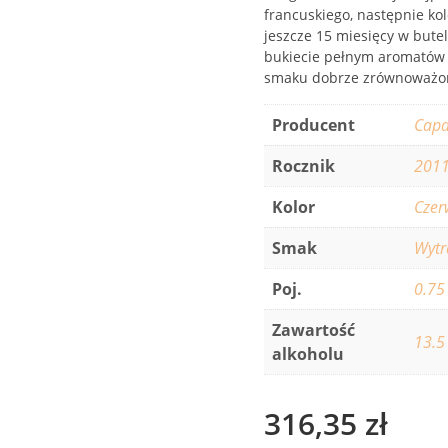
francuskiego, następnie ko
jeszcze 15 miesięcy w butel
bukiecie pełnym aromatów 
smaku dobrze zrównoważone
Producent
Capa
Rocznik
201
Kolor
Czer
Smak
Wyt
Poj.
0.75
Zawartość
13.5
alkoholu
316,35
zł