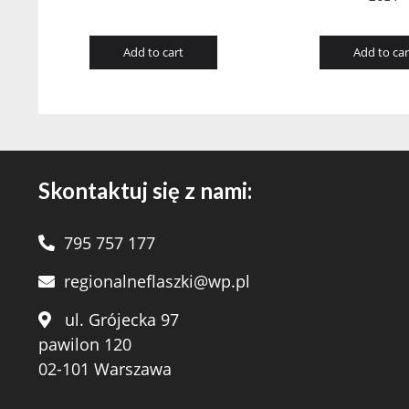
Add to cart
Add to car
Skontaktuj się z nami:
795 757 177
regionalneflaszki@wp.pl
ul. Grójecka 97
pawilon 120
02-101 Warszawa