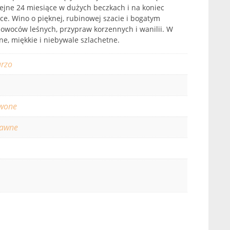
lejne 24 miesiące w dużych beczkach i na koniec
ce. Wino o pięknej, rubinowej szacie i bogatym
owoców leśnych, przypraw korzennych i wanilii. W
, miękkie i niebywale szlachetne.
rzo
1
wone
rawne