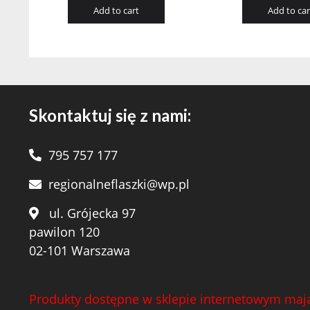
Add to cart
Add to car
Skontaktuj się z nami:
795 757 177
regionalneflaszki@wp.pl
ul. Grójecka 97
pawilon 120
02-101 Warszawa
Produkty dostępne w sklepie internetowym mają