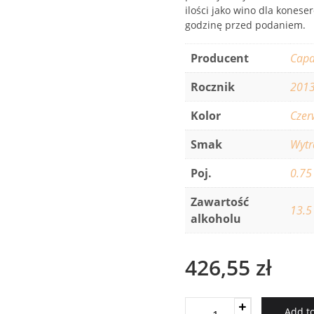
ilości jako wino dla kones
godzinę przed podaniem.
Producent
Capa
Rocznik
201
Kolor
Czer
Smak
Wyt
Poj.
0.75
Zawartość
13.5
alkoholu
426,55
zł
Caparzo
Add to