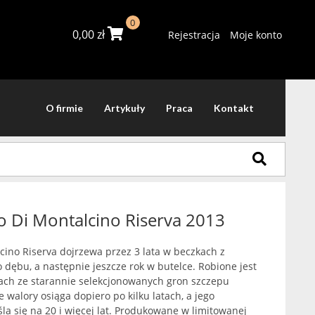
0
0,00
zł
Rejestracja
Moje konto
O firmie
Artykuły
Praca
Kontakt
o Di Montalcino Riserva 2013
cino Riserva dojrzewa przez 3 lata w beczkach z
 dębu, a następnie jeszcze rok w butelce. Robione jest
kach ze starannie selekcjonowanych gron szczepu
 walory osiąga dopiero po kilku latach, a jego
la się na 20 i więcej lat. Produkowane w limitowanej