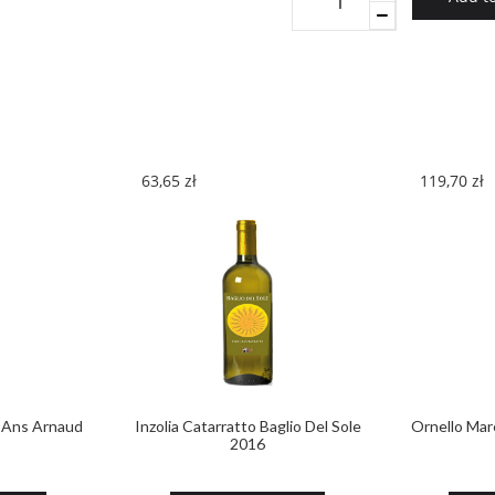
Brunello
Di
Montalcino
Riserva
2013
quantity
63,65
zł
119,70
zł
 Ans Arnaud
Inzolia Catarratto Baglio Del Sole
Ornello Ma
2016