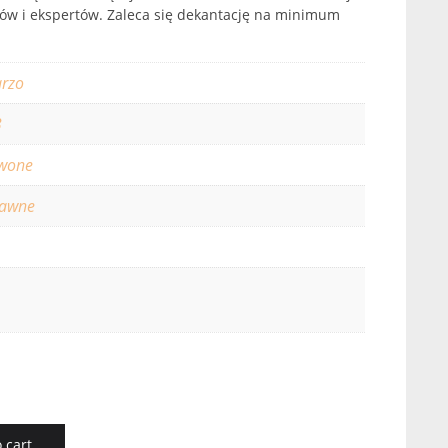
erów i ekspertów. Zaleca się dekantację na minimum
rzo
3
wone
rawne
 cart