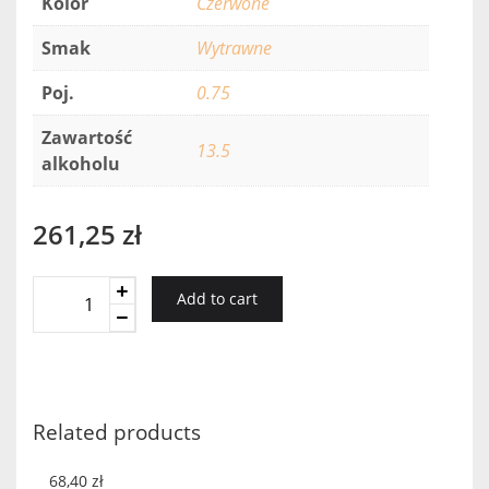
Kolor
Czerwone
Smak
Wytrawne
Poj.
0.75
Zawartość
13.5
alkoholu
261,25
zł
BORGO
Add to cart
SCOPETO
CHIANTI
CLAS
2015
GRAN
Related products
SELEZIONE
quantity
68,40
zł