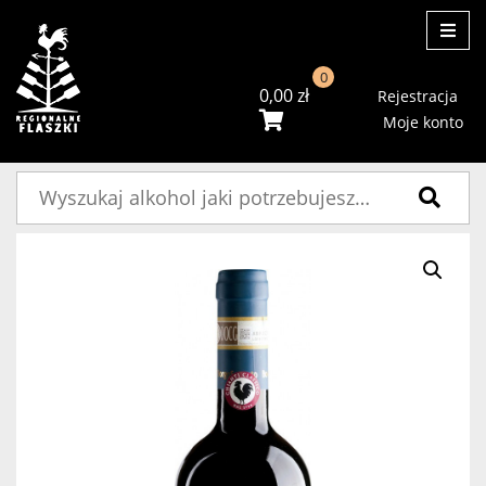
ME
0
0,00
zł
Rejestracja
Moje konto
Szukaj: