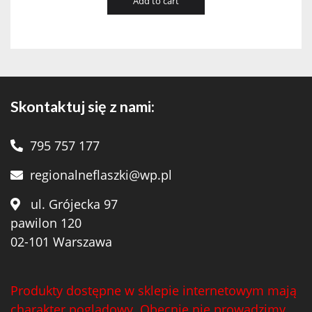
Add to cart
Skontaktuj się z nami:
795 757 177
regionalneflaszki@wp.pl
ul. Grójecka 97
pawilon 120
02-101 Warszawa
Produkty dostępne w sklepie internetowym mają
charakter poglądowy. Obecnie nie prowadzimy