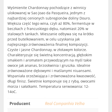
Wyśmienite Chardonnay pochodzące z winnicy
ulokowanej w Sao Joao da Pasqueira, jednym z
najbardziej cenionych subregionów doliny Douro.
Większa część tego wina, czyli aż 80%, fermentuje w
beczkach z francuskiego dębu, natomiast 20% w
stalowych tankach. Mieszanie odbywa się na krótko
przed butelkowaniem, w celu uzyskania jak
najlepszego zrównoważenia finalnej kompozycji.
Czyste i jasne Chardonnay, w złotawym kolorze.
Charakteryzuje się świetną koncentracją, głębokim
smakiem i aromatem przywodzącym na myśl takie
owoce jak ananas, brzoskwinia i gruszka. Idealnie
zrównoważone dębowymi i maślanymi niuansami.
Wspaniała orzeźwiająca i zrównoważona kwasowość,
długi finisz. Świetnie komponuje się z rybą, owocami
morza i sałatkami. Temperatura serwowania: 12-
14oC.
Producent
Real Companhia Velha