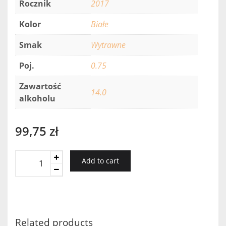
Rocznik
2017
Kolor
Białe
Smak
Wytrawne
Poj.
0.75
Zawartość
14.0
alkoholu
99,75
zł
Quinta
Add to cart
De
Cidro
Chardonnay
Reserva
2017
Related products