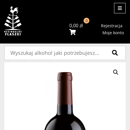
ME
0
0,00
zł
Rejestracja
Moje konto
Szukaj: