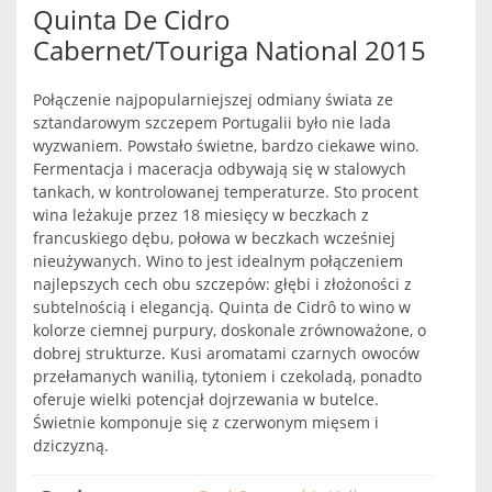
Quinta De Cidro
Cabernet/Touriga National 2015
Połączenie najpopularniejszej odmiany świata ze
sztandarowym szczepem Portugalii było nie lada
wyzwaniem. Powstało świetne, bardzo ciekawe wino.
Fermentacja i maceracja odbywają się w stalowych
tankach, w kontrolowanej temperaturze. Sto procent
wina leżakuje przez 18 miesięcy w beczkach z
francuskiego dębu, połowa w beczkach wcześniej
nieużywanych. Wino to jest idealnym połączeniem
najlepszych cech obu szczepów: głębi i złożoności z
subtelnością i elegancją. Quinta de Cidrô to wino w
kolorze ciemnej purpury, doskonale zrównoważone, o
dobrej strukturze. Kusi aromatami czarnych owoców
przełamanych wanilią, tytoniem i czekoladą, ponadto
oferuje wielki potencjał dojrzewania w butelce.
Świetnie komponuje się z czerwonym mięsem i
dziczyzną.