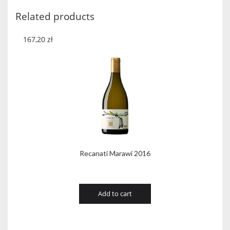
2015
Related products
quantity
167,20
zł
Recanati Marawi 2016
Add to cart