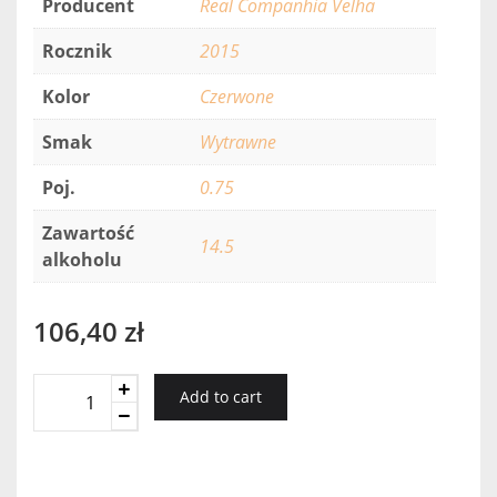
Producent
Real Companhia Velha
Rocznik
2015
Kolor
Czerwone
Smak
Wytrawne
Poj.
0.75
Zawartość
14.5
alkoholu
106,40
zł
Quinta
Add to cart
De
Cidro
Cabernet/Touriga
National