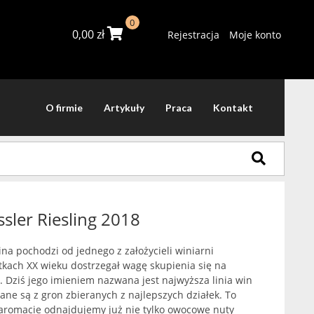
0
0,00
zł
Rejestracja
Moje konto
O firmie
Artykuły
Praca
Kontakt
ssler Riesling 2018
a pochodzi od jednego z założycieli winiarni
ątkach XX wieku dostrzegał wagę skupienia się na
 Dziś jego imieniem nazwana jest najwyższa linia win
ane są z gron zbieranych z najlepszych działek. To
 aromacie odnajdujemy już nie tylko owocowe nuty