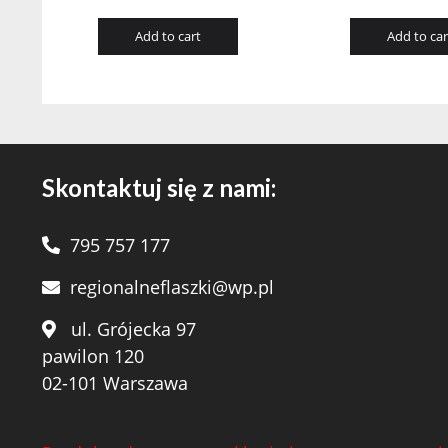
Add to cart
Add to car
Skontaktuj się z nami:
795 757 177
regionalneflaszki@wp.pl
ul. Grójecka 97
pawilon 120
02-101 Warszawa