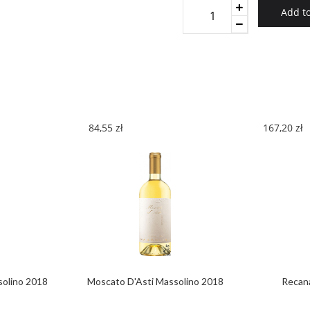
Weinbiet
Add to
Phil
Bassler
Riesling
2018
quantity
84,55
zł
167,20
zł
solino 2018
Moscato D'Asti Massolino 2018
Recan