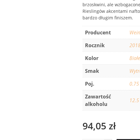
brzoskwini, ale wzbogacone
Rieslingów akcentami nafto
bardzo długim finiszem.
Producent
Wein
Rocznik
201
Kolor
Biał
Smak
Wyt
Poj.
0.75
Zawartość
12.5
alkoholu
94,05
zł