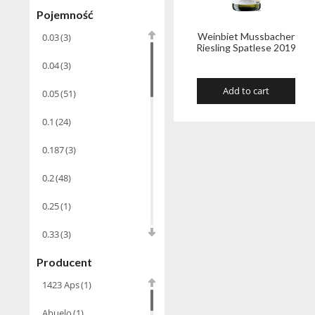
Pojemność
Cachaca
(3)
Weinbiet Mussbacher
0.03
(3)
Pisco
(4)
Riesling Spatlese 2019
0.04
(3)
Bourbon
(42)
Add to cart
0.05
Piwo
(51)
(10)
Grappa
(41)
0.1
(24)
Wino musujące
(60)
0.187
(3)
0.2
(48)
Nalewka
(49)
0.25
(1)
Alkohole
prezentowe
(71)
0.33
(3)
Sake
(1)
Producent
0.35
(53)
Gin
(33)
1423 Aps
(1)
0.375
(28)
Destylaty
(15)
Abuelo
(1)