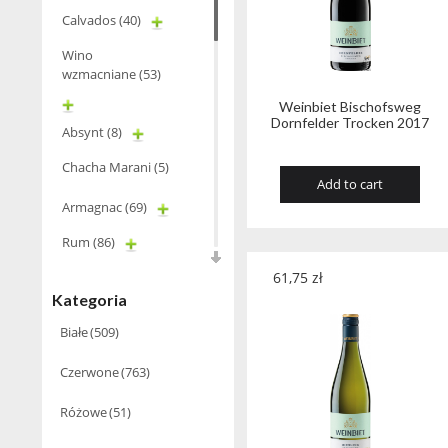
Calvados
(40)
Wino
wzmacniane
(53)
Weinbiet Bischofsweg
Dornfelder Trocken 2017
Absynt
(8)
Chacha Marani
(5)
Add to cart
Armagnac
(69)
Rum
(86)
Pastis
(3)
61,75
zł
Kategoria
Miniaturki
(124)
Białe
(509)
Tequila
(26)
Czerwone
(763)
Brandy
(97)
Różowe
(51)
Alkohole
Rocznikowe
(66)