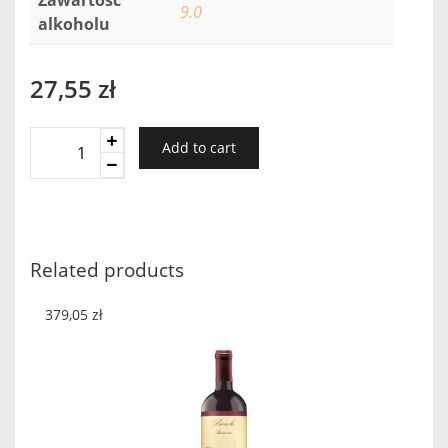
9.0
alkoholu
27,55
zł
Schmitt
Add to cart
Sohne
BEREICH
WONNEGAU
2018
quantity
Related products
379,05
zł