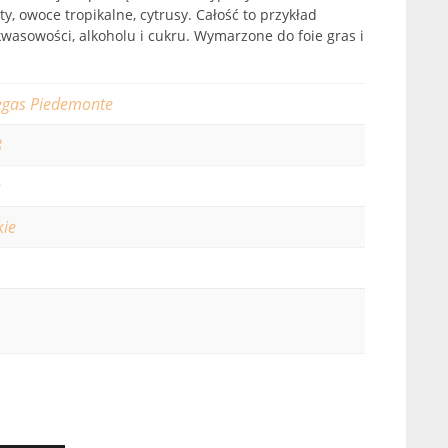
ty, owoce tropikalne, cytrusy. Całość to przykład
asowości, alkoholu i cukru. Wymarzone do foie gras i
gas Piedemonte
8
e
kie