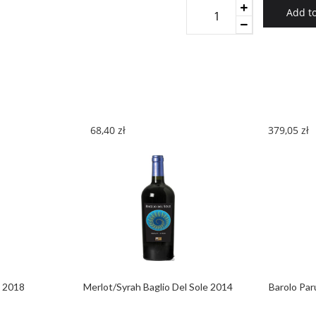
Piedemonte
Add to
Moscatel
2018
quantity
68,40
zł
379,05
zł
o 2018
Merlot/Syrah Baglio Del Sole 2014
Barolo Par