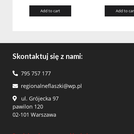
Add to cart
Add to car
Skontaktuj się z nami:
795 757 177
regionalneflaszki@wp.pl
ul. Grójecka 97
pawilon 120
02-101 Warszawa