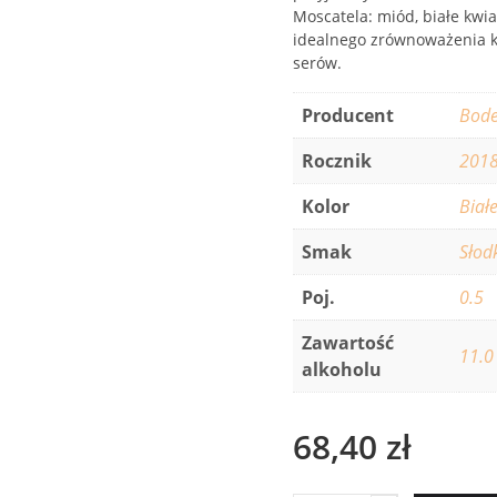
Moscatela: miód, białe kwia
idealnego zrównoważenia kw
serów.
Producent
Bode
Rocznik
201
Kolor
Biał
Smak
Słod
Poj.
0.5
Zawartość
11.0
alkoholu
68,40
zł