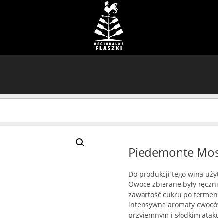
Piedemonte Mos
Do produkcji tego wina uży
Owoce zbierane były ręcznie
zawartość cukru po ferment
intensywne aromaty owoców
przyjemnym i słodkim atak