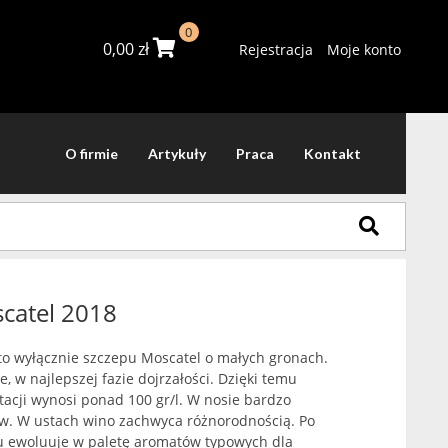
0
0,00
zł
Rejestracja
Moje konto
O firmie
Artykuły
Praca
Kontakt
catel 2018
to wyłącznie szczepu Moscatel o małych gronach.
, w najlepszej fazie dojrzałości. Dzięki temu
acji wynosi ponad 100 gr/l. W nosie bardzo
. W ustach wino zachwyca różnorodnością. Po
u ewoluuje w paletę aromatów typowych dla