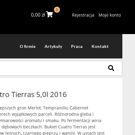
0
0,00
zł
Rejestracja
Moje konto
O firmie
Artykuły
Praca
Kontakt
ro Tierras 5,0l 2016
lepszych gron Merlot, Tempranillo, Cabernet
erech wyjątkowych parceli. Różnorodna gleba i
ymiarowości aromatu i smaku. Po fermentacji wina
w dębowych beczkach. Bukiet Cuatro Tierras jest
 leśnych, czarnego pieprzu i wanilii. W ustach jest