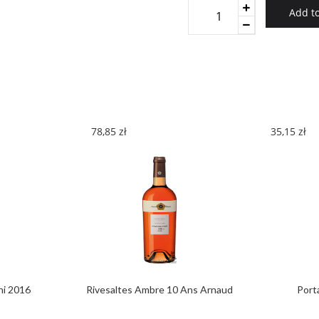
Piedemonte
Add to
Cuatro
Tierras
5,0l
2016
quantity
78,85
zł
35,15
zł
ni 2016
Rivesaltes Ambre 10 Ans Arnaud
Port