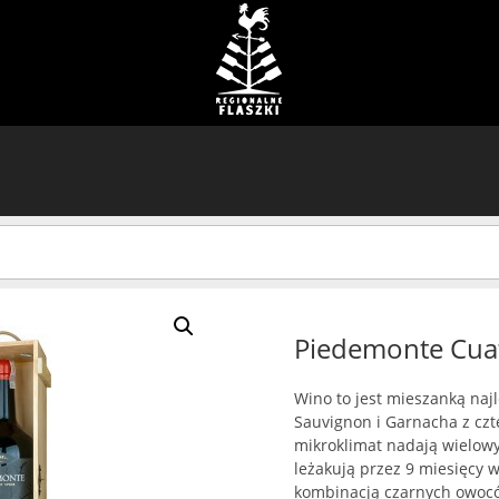
Piedemonte Cuat
Wino to jest mieszanką naj
Sauvignon i Garnacha z czt
mikroklimat nadają wielow
leżakują przez 9 miesięcy 
kombinacją czarnych owoców