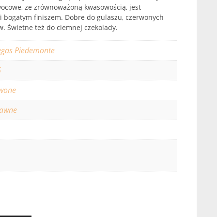
Owocowe, ze zrównoważoną kwasowością, jest
i bogatym finiszem. Dobre do gulaszu, czerwonych
w. Świetne też do ciemnej czekolady.
gas Piedemonte
6
wone
rawne