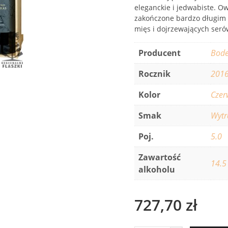
eleganckie i jedwabiste. 
zakończone bardzo długim 
mięs i dojrzewających seró
Producent
Bode
Rocznik
201
Kolor
Czer
Smak
Wyt
Poj.
5.0
Zawartość
14.5
alkoholu
727,70
zł