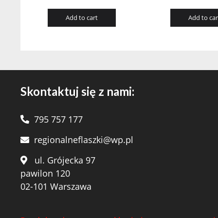
Add to cart
Add to car
Skontaktuj się z nami:
795 757 177
regionalneflaszki@wp.pl
ul. Grójecka 97
pawilon 120
02-101 Warszawa