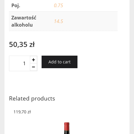
Poj.
0.75
Zawartość
14.5
alkoholu
50,35
zł
Piedemonte
Add to cart
Cuatro
Tierras
2017
quantity
Related products
119,70
zł