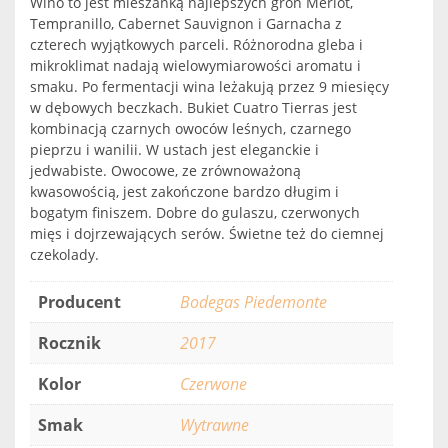
Wino to jest mieszanką najlepszych gron Merlot,
Tempranillo, Cabernet Sauvignon i Garnacha z
czterech wyjątkowych parceli. Różnorodna gleba i
mikroklimat nadają wielowymiarowości aromatu i
smaku. Po fermentacji wina leżakują przez 9 miesięcy
w dębowych beczkach. Bukiet Cuatro Tierras jest
kombinacją czarnych owoców leśnych, czarnego
pieprzu i wanilii. W ustach jest eleganckie i
jedwabiste. Owocowe, ze zrównoważoną
kwasowością, jest zakończone bardzo długim i
bogatym finiszem. Dobre do gulaszu, czerwonych
mięs i dojrzewających serów. Świetne też do ciemnej
czekolady.
Producent
Bodegas Piedemonte
Rocznik
2017
Kolor
Czerwone
Smak
Wytrawne