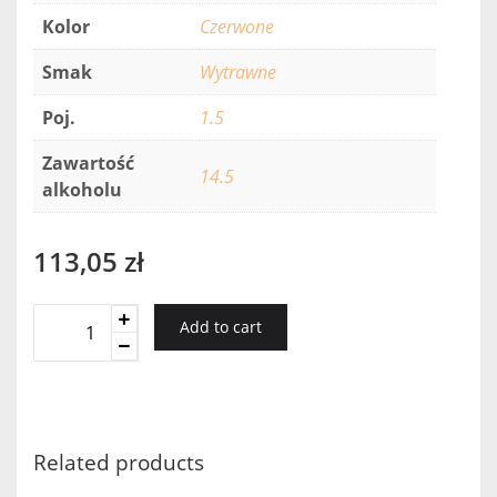
Kolor
Czerwone
Smak
Wytrawne
Poj.
1.5
Zawartość
14.5
alkoholu
113,05
zł
Piedemonte
Add to cart
Cuatro
Tierras
1,5l
2016
quantity
Related products