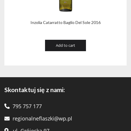
Inzolia Catarratto Baglio Del Sole 2016
Add to cart
Skontaktuj się z nami:
795 757 177
regionalneflaszki@wp.pl
ul. Grójecka 97