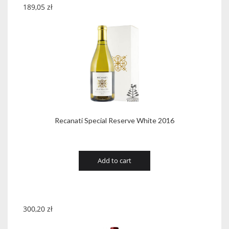
189,05
zł
Recanati Special Reserve White 2016
Add to cart
300,20
zł