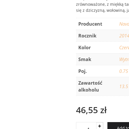
zrównoważone, z miękką ta
się z dziczyzną, wołowiną, 
Producent
Nava
Rocznik
201
Kolor
Czer
Smak
Wyt
Poj.
0.75
Zawartość
13.5
alkoholu
46,55
zł
Don
Add to