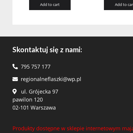
Add to cart
Add to car
Skontaktuj się z nami:
795 757 177
regionalneflaszki@wp.pl
ul. Grójecka 97
pawilon 120
02-101 Warszawa
Produkty dostępne w sklepie internetowym mają