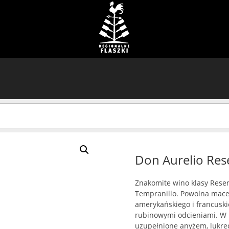
Don Aurelio Res
Znakomite wino klasy Rese
Tempranillo. Powolna mace
amerykańskiego i francuskie
rubinowymi odcieniami. W b
uzupełnione anyżem, lukre