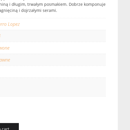
niną i długim, trwałym posmakiem. Dobrze komponuje
jagnięciną i dojrzałymi serami.
rro Lopez
4
wone
rawne
 cart