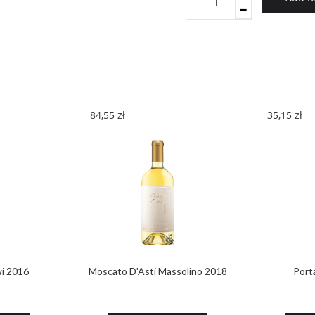
Aurelio
Reserva
2014
quantity
84,55
zł
35,15
zł
i 2016
Moscato D'Asti Massolino 2018
Port