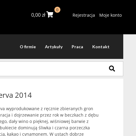
0
0,00
zł
Rejestracja
Moje konto
O firmie
Artykuły
Praca
Kontakt
erva 2014
rva wyprodukowane z ręcznie zbieranych gron
racja i dojrzewanie przez rok w beczkach z dębu
go, dały wino o pięknej, wiśniowej barwie z
ukiecie dominują śliwka i czarna porzeczka
cją, kakao i cynamonem. W ustach dobrze