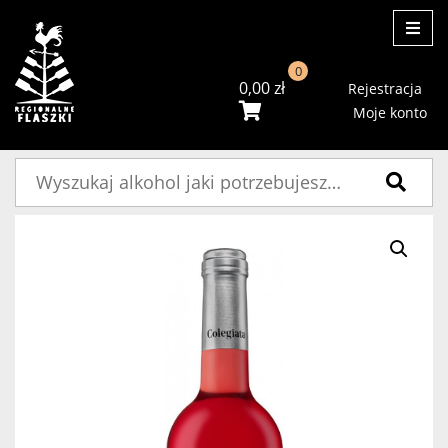
ME
0
0,00
zł
Rejestracja
Moje konto
Szukaj: