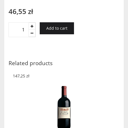
46,55
zł
COLEGIATA
Add to cart
ROSADO
0,75
2019
quantity
Related products
147,25
zł