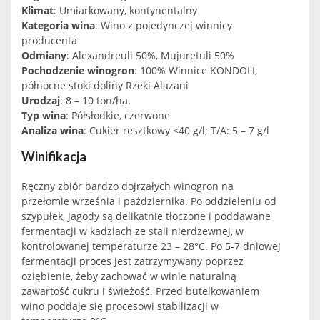
Klimat
: Umiarkowany, kontynentalny
Kategoria wina
: Wino z pojedynczej winnicy
producenta
Odmiany
: Alexandreuli 50%, Mujuretuli 50%
Pochodzenie winogron
: 100% Winnice KONDOLI,
północne stoki doliny Rzeki Alazani
Urodzaj
: 8 – 10 ton/ha.
Typ wina
: Półsłodkie, czerwone
Analiza wina
: Cukier resztkowy <40 g/l; T/A: 5 – 7 g/l
Winifikacja
Ręczny zbiór bardzo dojrzałych winogron na
przełomie września i października. Po oddzieleniu od
szypułek, jagody są delikatnie tłoczone i poddawane
fermentacji w kadziach ze stali nierdzewnej, w
kontrolowanej temperaturze 23 – 28°C. Po 5-7 dniowej
fermentacji proces jest zatrzymywany poprzez
oziębienie, żeby zachować w winie naturalną
zawartość cukru i świeżość. Przed butelkowaniem
wino poddaje się procesowi stabilizacji w