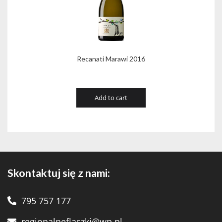
Recanati Marawi 2016
Add to cart
Skontaktuj się z nami:
795 757 177
regionalneflaszki@wp.pl