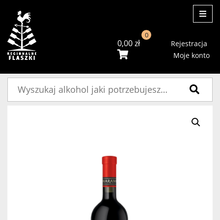
ME
0
0,00
zł
Rejestracja
Moje konto
Szukaj: