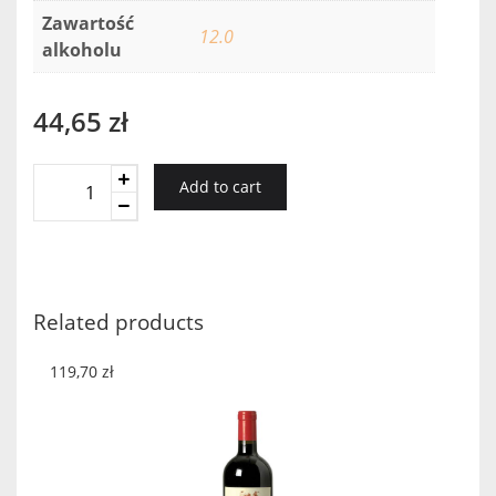
Zawartość
12.0
alkoholu
44,65
zł
Villa
Add to cart
Dria
Chardonnay/Gros
Manseng
2018
quantity
Related products
119,70
zł