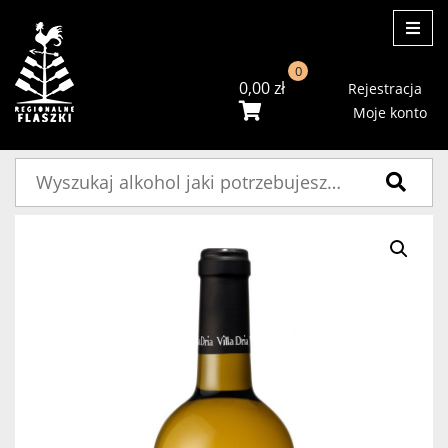
ME
0
0,00
zł
Rejestracja
Moje konto
Szukaj: