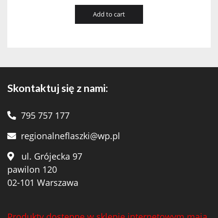
Add to cart
Skontaktuj się z nami:
795 757 177
regionalneflaszki@wp.pl
ul. Grójecka 97
pawilon 120
02-101 Warszawa
Produkty dostępne w sklepie internetowym mają