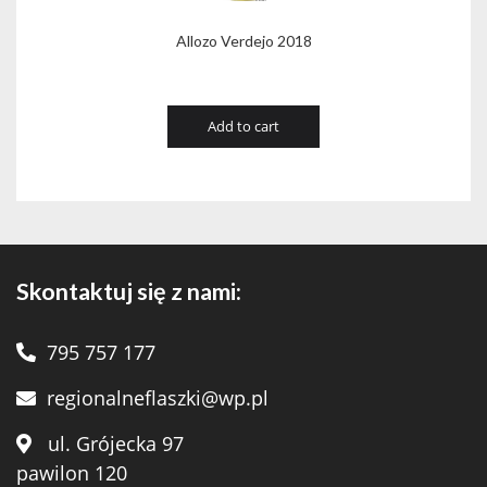
Allozo Verdejo 2018
Add to cart
Skontaktuj się z nami:
795 757 177
regionalneflaszki@wp.pl
ul. Grójecka 97
pawilon 120