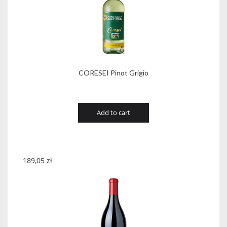
CORESEI Pinot Grigio
Add to cart
189,05
zł