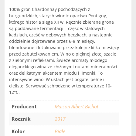
100% gron Chardonnay pochodzących z
burgundzkich, starych winnic opactwa Pontigny,
którego historia sięga XII w. Ręcznie zbierane grona
są poddawane fermentacji – część w stalowych
kadziach, część w dębowych beczkach, a następnie
oddzielnie dojrzewane przez 6-8 miesięcy,
blendowane i leżakowane przez kolejne kilka miesięcy
przed zabutelkowaniem. Wino o pięknej złotej szacie
z zielonymi refleksami. Świeże aromaty młodego i
eleganckiego wina ze złożonymi nutami mineralności
oraz delikatnym akcentem miodu i limonki. To
intensywne wino. W ustach jest bogate, pełne i
cieliste. Serwować schłodzone w temperaturze 10-
12°C.
Producent
Maison Albert Bichot
Rocznik
2017
Kolor
Białe