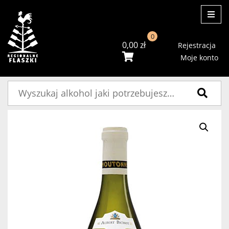
ME
0
0,00
zł
Rejestracja
Moje konto
Szukaj: