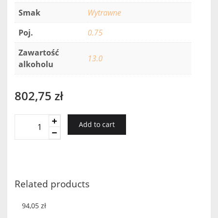
Smak
Wytrawne
Poj.
0.75
Zawartość
13.0
alkoholu
802,75
zł
Moutonne
Add to cart
Chablis
Grand
Cru
Blanc
2017
Related products
quantity
94,05
zł