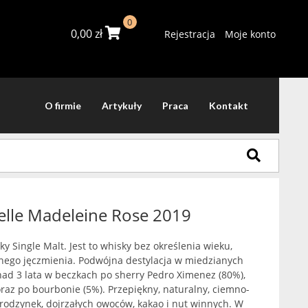
0
0,00
zł
Rejestracja
Moje konto
O firmie
Artykuły
Praca
Kontakt
lle Madeleine Rose 2019
y Single Malt. Jest to whisky bez określenia wieku,
nego jęczmienia. Podwójna destylacja w miedzianych
ad 3 lata w beczkach po sherry Pedro Ximenez (80%),
oraz po bourbonie (5%). Przepiękny, naturalny, ciemno-
rodzynek, dojrzałych owoców, kakao i nut winnych. W