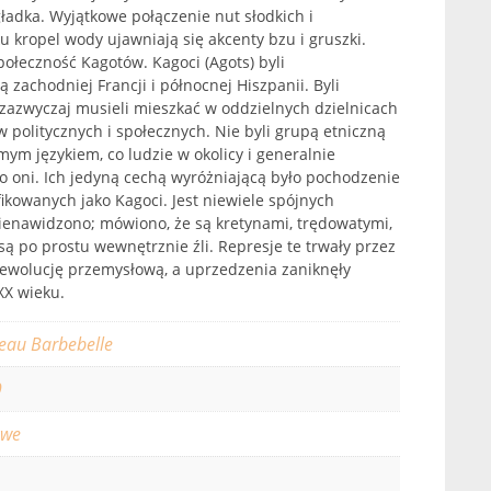
 gładka. Wyjątkowe połączenie nut słodkich i
u kropel wody ujawniają się akcenty bzu i gruszki.
połeczność Kagotów. Kagoci (Agots) byli
zachodniej Francji i północnej Hiszpanii. Byli
 zazwyczaj musieli mieszkać w oddzielnych dzielnicach
aw politycznych i społecznych. Nie byli grupą etniczną
amym językiem, co ludzie w okolicy i generalnie
co oni. Ich jedyną cechą wyróżniającą było pochodzenie
ikowanych jako Kagoci. Jest niewiele spójnych
ienawidzono; mówiono, że są kretynami, trędowatymi,
są po prostu wewnętrznie źli. Represje te trwały przez
rewolucję przemysłową, a uprzedzenia zaniknęły
XX wieku.
eau Barbebelle
9
owe