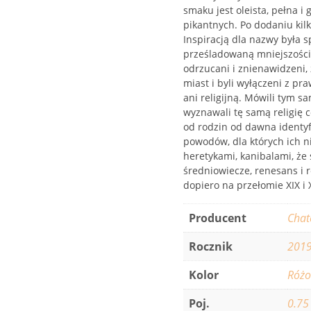
smaku jest oleista, pełna i
pikantnych. Po dodaniu kilk
Inspiracją dla nazwy była s
prześladowaną mniejszością 
odrzucani i znienawidzeni,
miast i byli wyłączeni z pr
ani religijną. Mówili tym s
wyznawali tę samą religię 
od rodzin od dawna identyf
powodów, dla których ich n
heretykami, kanibalami, że 
średniowiecze, renesans i 
dopiero na przełomie XIX i 
Producent
Chat
Rocznik
201
Kolor
Róż
Poj.
0.75