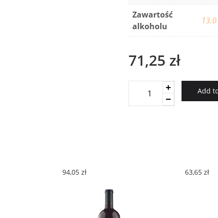
Zawartość
13.0
alkoholu
71,25
zł
Chateau
Add to
Barbebelle
Madeleine
Rose
2019
quantity
94,05
zł
63,65
zł