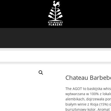
Chateau Barbebe
The AGOT to baskijska whisk
wytwarzana w 100% z lokal
alembikach, dojrzewała pon
białym winie z Rioja (15%) 
bursztynowy kolor. Aromat 