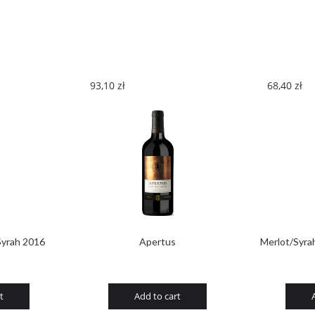
Cuvee
2017
quantity
93,10
zł
68,40
zł
Syrah 2016
Apertus
Merlot/Syrah
t
Add to cart