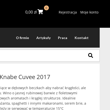
0
0,00
zł
Rejestracja
Moje konto
O firmie
Artykuły
Praca
Kontakt
 Knabe Cuvee 2017
iące w dębowych beczkach aby nabrać krągłości, ale
. Wino o jasnej rubinowej barwie z fioletowymi
owych aromatach i krągłej strukturze. Idealnie
anta, spaghetti i innymi makaronami, serem brie, a
ależy je serwować w temperaturze 15°C