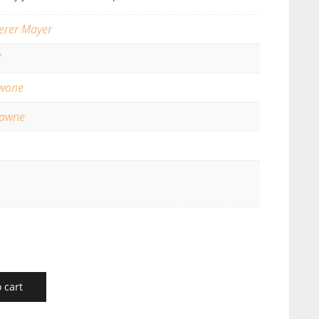
erer Mayer
7
wone
rawne
 cart