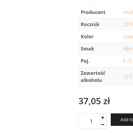
Producent
Heid
Rocznik
201
Kolor
Czer
Smak
Wyt
Poj.
0.75
Zawartość
12.5
alkoholu
37,05
zł
Heiderer
Add to
Junger
Knabe