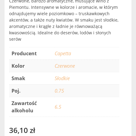
Czerwone, bardzo aromatyczne, musujące wino z
Piemontu. Intensywne w kolorze i aromacie, w którym
odnajdujemy wiele poziomkowo – truskawkowych
akcentów, a także nuty kwiatów. W smaku jest słodkie,
aromatyczne i krągłe z ładnie je równoważącą
kwasowością. Idealne do deserów, lodów i słonych
serów
Producent
Capetta
Kolor
Czerwone
Smak
Słodkie
Poj.
0.75
Zawartość
6.5
alkoholu
36,10
zł