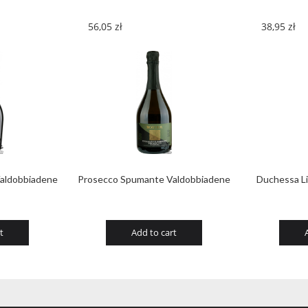
56,05
zł
38,95
zł
Valdobbiadene
Prosecco Spumante Valdobbiadene
Duchessa L
t
Add to cart