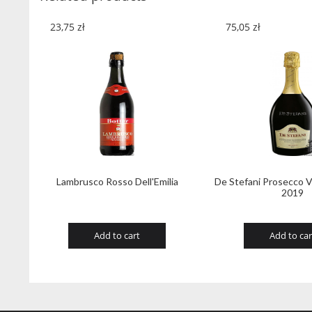
23,75
zł
75,05
zł
Lambrusco Rosso Dell'Emilia
De Stefani Prosecco 
2019
Add to cart
Add to car