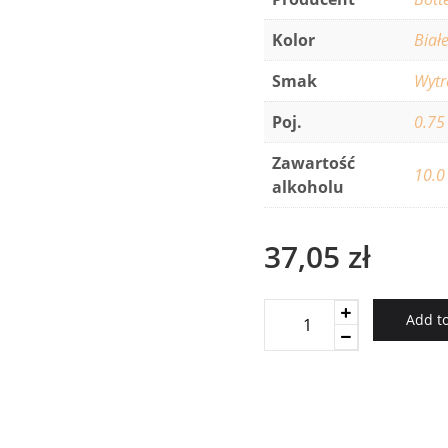
Kolor
Biał
Smak
Wyt
Poj.
0.75
Zawartość
10.0
alkoholu
37,05
zł
Prosecco
Add to
Frizzante
Botter
quantity