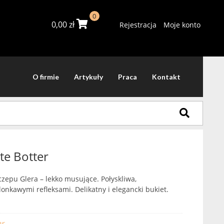
0
0,00
zł
Rejestracja
Moje konto
O firmie
Artykuły
Praca
Kontakt
te Botter
czepu Glera – lekko musujące. Połyskliwa,
onkawymi refleksami. Delikatny i elegancki bukiet.
.
er