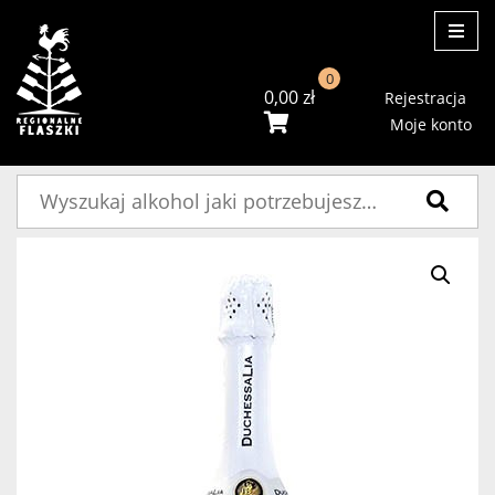
ME
0
0,00
zł
Rejestracja
Moje konto
Szukaj: