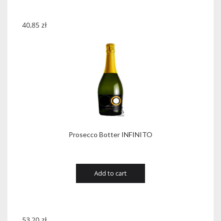
40,85
zł
Prosecco Botter INFINITO
Add to cart
53,20
zł