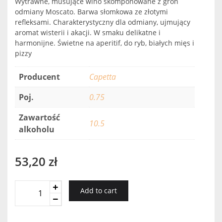
Wytrawne, musujące wino skomponowane z gron
odmiany Moscato. Barwa słomkowa ze złotymi
refleksami. Charakterystyczny dla odmiany, ujmujący
aromat wisterii i akacji. W smaku delikatne i
harmonijne. Świetne na aperitif, do ryb, białych mięs i
pizzy
Producent
Capetta
Poj.
0.75
Zawartość
10.5
alkoholu
53,20
zł
Duchessa
Add to cart
Lia
Asti
Secco