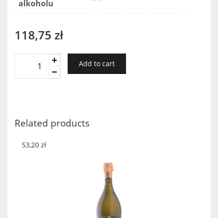
alkoholu
118,75
zł
Cattier
Add to cart
Brut
Premier
Cru
Miniaturka
quantity
Related products
53,20
zł