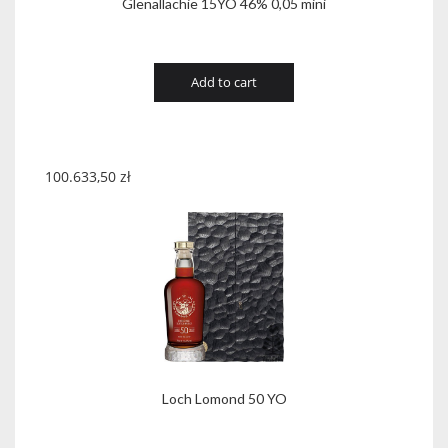
Glenallachie 15YO 46% 0,05 mini
Add to cart
100.633,50
zł
Loch Lomond 50 YO