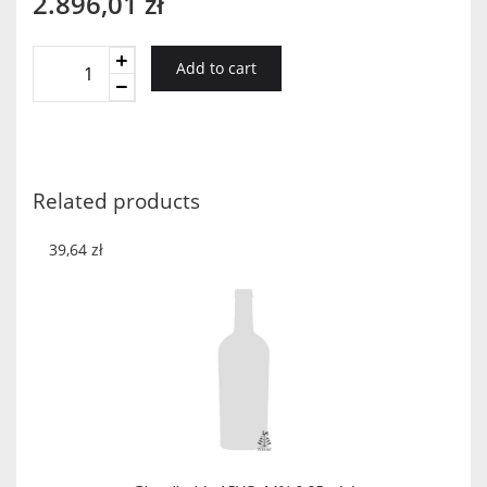
2.896,01
zł
Springbank
Add to cart
25
YO
quantity
Related products
39,64
zł