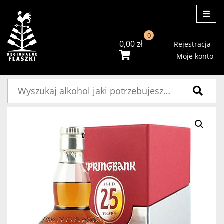
ME
0
0,00
zł
Rejestracja
Moje konto
Szukaj: