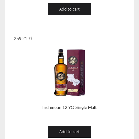
Add to cart
259,21
zł
Inchmoan 12 YO Single Malt
Add to cart