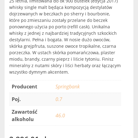
25 letnia, limitowana do ok 900 butelek (edycja 2017)
whisky single malt będąca kompozycją destylatów
dojrzewanych w beczkach po sherry i bourbonie,
które po zmieszaniu zostały przelane do beczek
ponownego użycia po porto (refill cask). Unikalna
whisky z jednej z najbardziej tradycyjnych szkockich
destylarni. Pełna i bogata. W nosie dużo owoców,
skórka grejpfruta, suszone owoce tropikalne, czarna
porzeczka. W ustach skórka pomarańczowa, plaster
miodu, brandy, czarny pieprz i liście tytoniu. Finisz
mineralny z nutami skóry i liści herbaty oraz łączącym
wszystko dymnym akcentem.
Producent
Springbank
Poj.
0.7
Zawartość
46.0
alkoholu