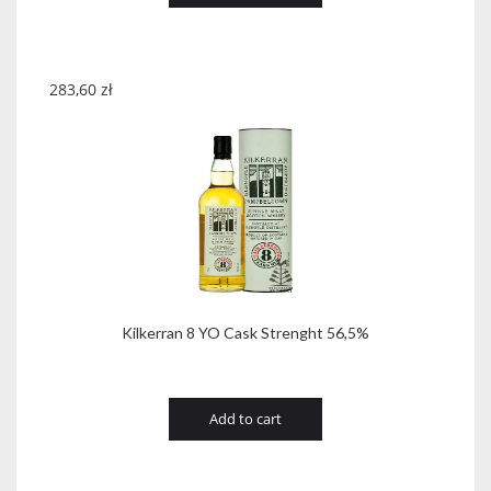
283,60
zł
Kilkerran 8 YO Cask Strenght 56,5%
Add to cart