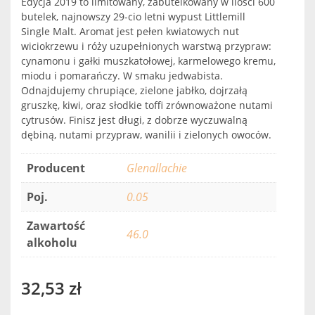
Edycja 2019 to limitowany, zabutelkowany w ilości 600
butelek, najnowszy 29-cio letni wypust Littlemill
Single Malt. Aromat jest pełen kwiatowych nut
wiciokrzewu i róży uzupełnionych warstwą przypraw:
cynamonu i gałki muszkatołowej, karmelowego kremu,
miodu i pomarańczy. W smaku jedwabista.
Odnajdujemy chrupiące, zielone jabłko, dojrzałą
gruszkę, kiwi, oraz słodkie toffi zrównoważone nutami
cytrusów. Finisz jest długi, z dobrze wyczuwalną
dębiną, nutami przypraw, wanilii i zielonych owoców.
Producent
Glenallachie
Poj.
0.05
Zawartość
46.0
alkoholu
32,53
zł