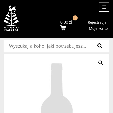
ME
0
0,00
zł
Rejestracja
Moje konto
Szukaj: