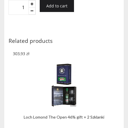
Glenallachie
Add to cart
12YO
46%
0,05
mini
quantity
Related products
303,93
zł
Loch Lomond The Open 46% gift + 2 Szklanki