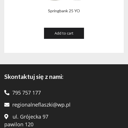
Springbank 25 YO
Add to cart
Skontaktuj się z nami:
795 757 177
regionalneflaszki@wp.pl
ul. Grójecka 97
pawilon 120