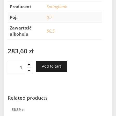
Producent
Springbank
Poj.
0.7
Zawartość
56.5
alkoholu
283,60
zł
Kilkerran
Add to cart
8
YO
Cask
Strenght
56,5%
Related products
quantity
36,59
zł