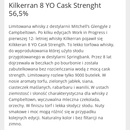
Kilkerran 8 YO Cask Strenght
56,5%
Limitowana whisky z destylarnii Mitchell’s Glengyle z
Campbeltown. Po kilku edycjach Work in Progress i
pierwszej 12- letniej whisky Kilkerran pojawił się
Kilkkeran 8 YO Cask Strength. To lekko torfowa whisky,
do wyprodukowania której użyto słodu
przygotowanego w destylarni Springbank. Przez 8 lat
dojrzewała w beczkach po bourbonie i została
zabutelkowana bez rozcieńczania wodą z mocą cask
strength. Limitowany rozlew tylko 9000 butelek. W
nosie aromaty torfu, zielonych jabłek, siana,
ciasteczek maślanych, rabarbaru i wanilii, W ustach
ziemistosć i słoność charakterystyczna dla whisky z
Campbeltown, wyczuwalna mleczna czekolada,
orzechy. W finiszu torf i lekka słodycz słodu. Nuty
smakowe i moc mogą różnić się w przypadku
kolejnych edycji. Naturalny kolor i bez filtarcji na
zimno.