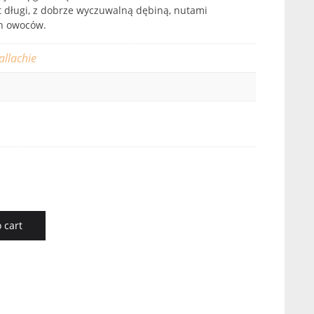
st długi, z dobrze wyczuwalną dębiną, nutami
ch owoców.
allachie
 cart