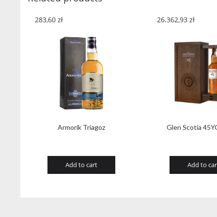
283,60
zł
26.362,93
zł
Armorik Triagoz
Glen Scotia 45Y
Add to cart
Add to car