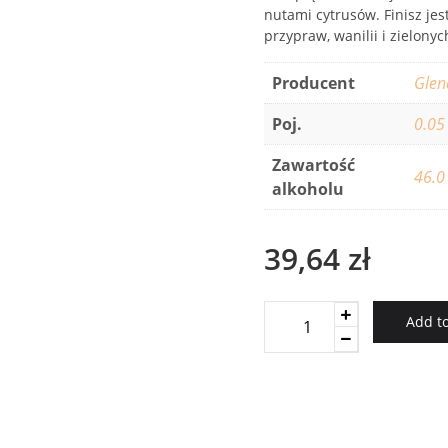
nutami cytrusów. Finisz je
przypraw, wanilii i zielony
Producent
Glen
Poj.
0.05
Zawartość
46.0
alkoholu
39,64
zł
Glenallachie
Add to
15YO
46%
0,05
mini
quantity