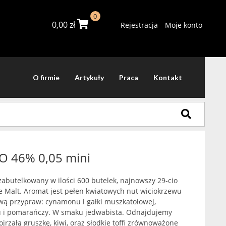
0
0,00
zł
Rejestracja
Moje konto
O firmie
Artykuły
Praca
Kontakt
YO 46% 0,05 mini
zabutelkowany w ilości 600 butelek, najnowszy 29-cio
gle Malt. Aromat jest pełen kwiatowych nut wiciokrzewu
wą przypraw: cynamonu i gałki muszkatołowej,
 i pomarańczy. W smaku jedwabista. Odnajdujemy
ojrzałą gruszkę, kiwi, oraz słodkie toffi zrównoważone