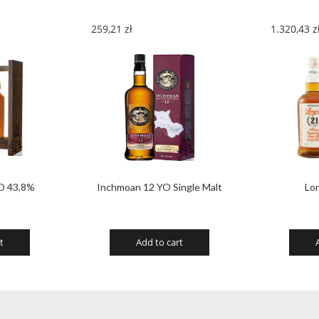
259,21
zł
1.320,43
z
O 43,8%
Inchmoan 12 YO Single Malt
Lo
t
Add to cart