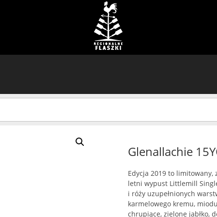
Glenallachie 15
Edycja 2019 to limitowany, 
letni wypust Littlemill Sin
i róży uzupełnionych warst
karmelowego kremu, miodu
chrupiące, zielone jabłko, d