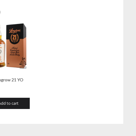
ł
ngrow 21 YO
Add to cart