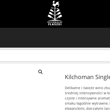
Kilchoman Singl
Delikatne i świeże wino z
średniej intensywności w k
czyste i intensywne aroma
smaku łagodnie wytrawne, h
eleganckimi, dojrzałymi ta