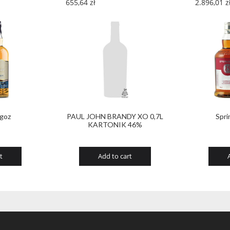
655,64
zł
2.896,01
z
agoz
PAUL JOHN BRANDY XO 0,7L
Spri
KARTONIK 46%
t
Add to cart