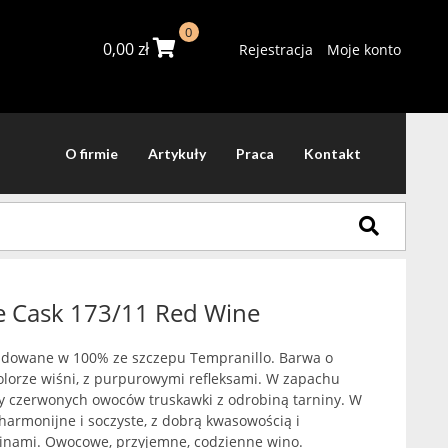
0
0,00
zł
Rejestracja
Moje konto
O firmie
Artykuły
Praca
Kontakt
e Cask 173/11 Red Wine
budowane w 100% ze szczepu Tempranillo. Barwa o
olorze wiśni, z purpurowymi refleksami. W zapachu
ty czerwonych owoców truskawki z odrobiną tarniny. W
armonijne i soczyste, z dobrą kwasowością i
ninami. Owocowe, przyjemne, codzienne wino.