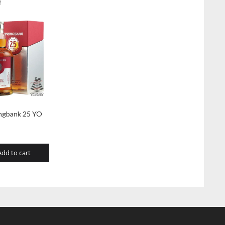
ł
ngbank 25 YO
Add to cart