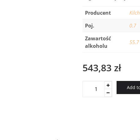
Producent
Kilc
Poj.
0.7
Zawartość
55.7
alkoholu
543,83
zł
Kilchoman
Add to
Single
Cask
173/11
Red
Wine
quantity