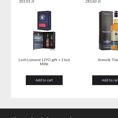
303,93
zł
283,60
zł
Loch Lomond 12YO gift + 2 but
Armorik Tri
MINI
Add to cart
Add to car