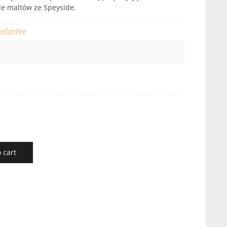
le maltów ze Speyside.
allachie
 cart