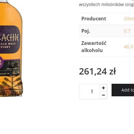
wszystkich miłośników sing
Producent
Glen
Poj.
0.7
Zawartość
46.0
alkoholu
261,24
zł
Glenallachie
Add to
12YO
46%
quantity