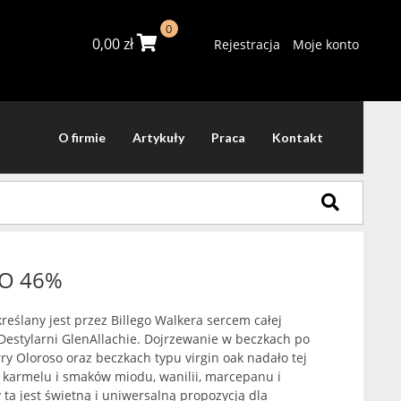
0
0,00
zł
Rejestracja
Moje konto
O firmie
Artykuły
Praca
Kontakt
YO 46%
kreślany jest przez Billego Walkera sercem całej
 Destylarni GlenAllachie. Dojrzewanie w beczkach po
ry Oloroso oraz beczkach typu virgin oak nadało tej
 karmelu i smaków miodu, wanilii, marcepanu i
a jest świetną i uniwersalną propozycją dla