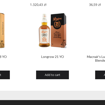
1.320,43
zł
36,59
zł
18 YO
Longrow 21 YO
Macnair's L
Blende
t
Add to cart