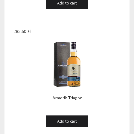
Add to cart
283,60
zł
Armorik Triagoz
Add to cart