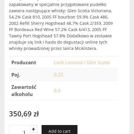
zapakowany w specjalnie przygotowane pudełko
zawiera następujące whisky: Glen Scotia Victoriana,
54.2% Cask 810, 2005 FF bourbon 59.9% Cask 486,
2002 Refill Sherry Hogshead 48.7% Cask 2/359, 2009
FF Bordeaux Red Wine 57.2% Cask 6/413, 2005 FF
Tawny Port Hogshead 57.8% Dodatkowo w zestawie
znajduje się link i hasło do degustacji online tych
whisky prowadzonej przez Iain’a McAlistera.
Producent
Loch Lomond / Glen Scotia
Poj.
0.25
Zawartość
0.0
alkoholu
350,69
zł
GLEN
Add to cart