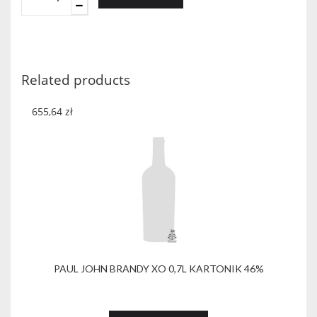
SCOTIA
DRAM
TEAM
5
X
Related products
25
cl
655,64
zł
MINI
DUNNAGE
TASTING
quantity
PAUL JOHN BRANDY XO 0,7L KARTONIK 46%