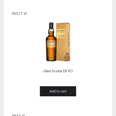
503,17
zł
Glen Scotia 18 YO
Add to cart
39,64
zł