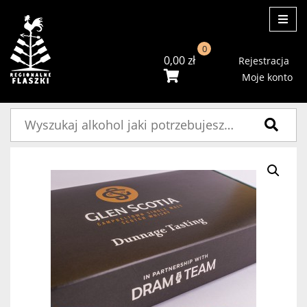
ME
0
0,00
zł
Rejestracja
Moje konto
Szukaj: