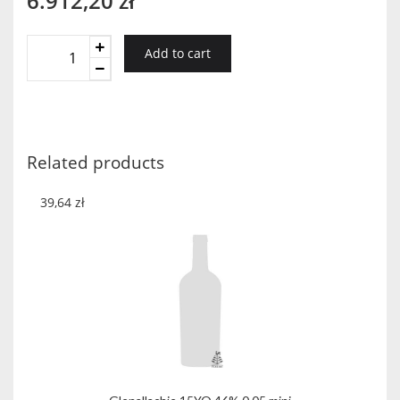
6.912,20
zł
Brora
Add to cart
38YO
quantity
Related products
39,64
zł