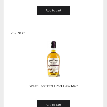
Add to cart
232,78
zł
West Cork 12YO Port Cask Malt
Add to cart