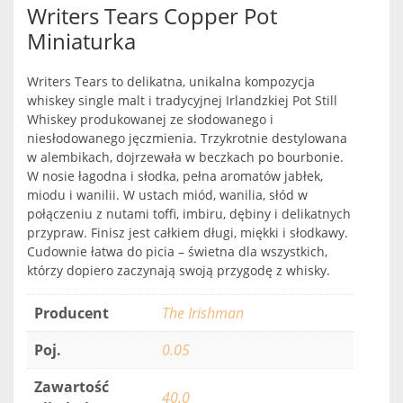
Writers Tears Copper Pot
Miniaturka
Writers Tears to delikatna, unikalna kompozycja
whiskey single malt i tradycyjnej Irlandzkiej Pot Still
Whiskey produkowanej ze słodowanego i
niesłodowanego jęczmienia. Trzykrotnie destylowana
w alembikach, dojrzewała w beczkach po bourbonie.
W nosie łagodna i słodka, pełna aromatów jabłek,
miodu i wanilii. W ustach miód, wanilia, słód w
połączeniu z nutami toffi, imbiru, dębiny i delikatnych
przypraw. Finisz jest całkiem długi, miękki i słodkawy.
Cudownie łatwa do picia – świetna dla wszystkich,
którzy dopiero zaczynają swoją przygodę z whisky.
Producent
The Irishman
Poj.
0.05
Zawartość
40.0