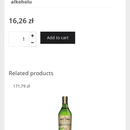
alkoholu
16,26
zł
Writers
Add to cart
Tears
Copper
Pot
Miniaturka
quantity
Related products
171,79
zł