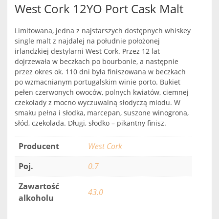
West Cork 12YO Port Cask Malt
Limitowana, jedna z najstarszych dostępnych whiskey
single malt z najdalej na południe położonej
irlandzkiej destylarni West Cork. Przez 12 lat
dojrzewała w beczkach po bourbonie, a następnie
przez okres ok. 110 dni była finiszowana w beczkach
po wzmacnianym portugalskim winie porto. Bukiet
pełen czerwonych owoców, polnych kwiatów, ciemnej
czekolady z mocno wyczuwalną słodyczą miodu. W
smaku pełna i słodka, marcepan, suszone winogrona,
słód, czekolada. Długi, słodko – pikantny finisz.
Producent
West Cork
Poj.
0.7
Zawartość
43.0
alkoholu