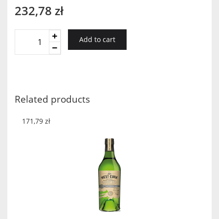
232,78
zł
West
Add to cart
Cork
12YO
Port
Cask
Malt
Related products
quantity
171,79
zł