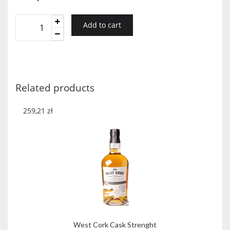
West
Add to cart
Cork
Port
Cask
Finished
KARTONIK
Related products
quantity
259,21
zł
West Cork Cask Strenght