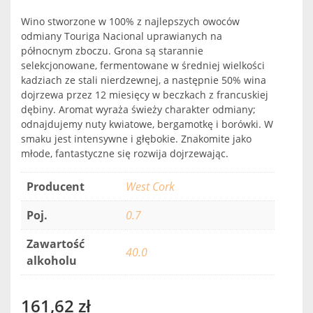
Wino stworzone w 100% z najlepszych owoców
odmiany Touriga Nacional uprawianych na
północnym zboczu. Grona są starannie
selekcjonowane, fermentowane w średniej wielkości
kadziach ze stali nierdzewnej, a następnie 50% wina
dojrzewa przez 12 miesięcy w beczkach z francuskiej
dębiny. Aromat wyraża świeży charakter odmiany;
odnajdujemy nuty kwiatowe, bergamotkę i borówki. W
smaku jest intensywne i głębokie. Znakomite jako
młode, fantastyczne się rozwija dojrzewając.
Producent
West Cork
Poj.
0.7
Zawartość
40.0
alkoholu
161,62
zł