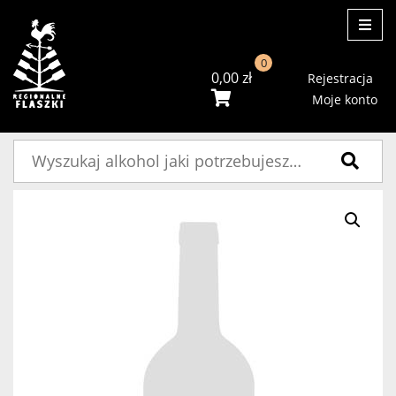
ME
0
0,00
zł
Rejestracja
Moje konto
Szukaj: