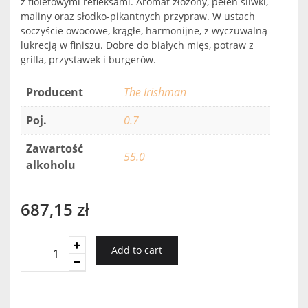
z fioletowymi refleksami. Aromat złożony, pełen śliwki,
maliny oraz słodko-pikantnych przypraw. W ustach
soczyście owocowe, krągłe, harmonijne, z wyczuwalną
lukrecją w finiszu. Dobre do białych mięs, potraw z
grilla, przystawek i burgerów.
Producent
The Irishman
Poj.
0.7
Zawartość
55.0
alkoholu
687,15
zł
The
Add to cart
Irishman
Single
Malt