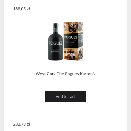
188,05
zł
West Cork The Pogues Kartonik
Add to cart
232,78
zł