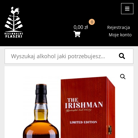
ME
0
0,00
zł
Rejestracja
Moje konto
Szukaj: